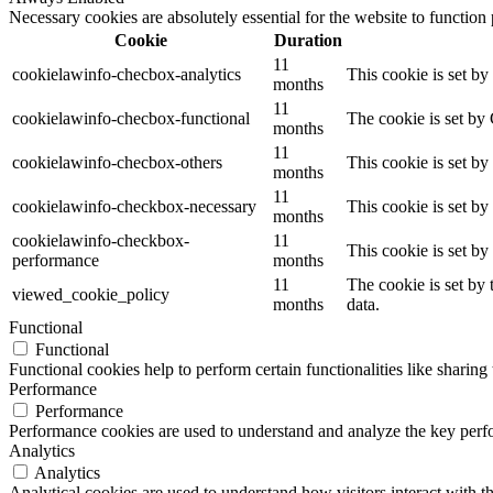
Necessary cookies are absolutely essential for the website to function
Cookie
Duration
11
cookielawinfo-checbox-analytics
This cookie is set b
months
11
cookielawinfo-checbox-functional
The cookie is set by
months
11
cookielawinfo-checbox-others
This cookie is set b
months
11
cookielawinfo-checkbox-necessary
This cookie is set b
months
cookielawinfo-checkbox-
11
This cookie is set b
performance
months
11
The cookie is set by
viewed_cookie_policy
months
data.
Functional
Functional
Functional cookies help to perform certain functionalities like sharing 
Performance
Performance
Performance cookies are used to understand and analyze the key perfor
Analytics
Analytics
Analytical cookies are used to understand how visitors interact with th