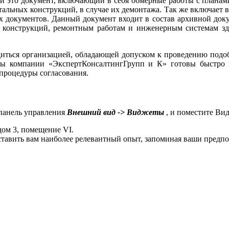
ии это документ, включающий в себя обмерные работы с планам
альных конструкций, в случае их демонтажа. Так же включает в
 документов. Данный документ входит в состав архивной докум
 конструкций, ремонтным работам и инженерным системам зда
диться организацией, обладающей допуском к проведению подобн
сты компании «ЭкспертКонсалтингГрупп и К» готовы быстро 
 процедуры согласования.
 панель управления
Внешний вид -> Виджеты
, и поместите Ви
ом 3, помещение VI.
оставить вам наиболее релевантный опыт, запоминая ваши пред