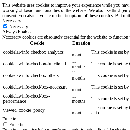
This website uses cookies to improve your experience while you navigat
working of basic functionalities of the website. We also use third-pa
consent. You also have the option to opt-out of these cookies. But op
Necessary
Necessary
Always Enabled
Necessary cookies are absolutely essential for the website to function
Cookie
Duration
11
cookielawinfo-checbox-analytics
This cookie is set b
months
11
cookielawinfo-checbox-functional
The cookie is set by
months
11
cookielawinfo-checbox-others
This cookie is set b
months
11
cookielawinfo-checkbox-necessary
This cookie is set b
months
cookielawinfo-checkbox-
11
This cookie is set b
performance
months
11
The cookie is set by
viewed_cookie_policy
months
data.
Functional
Functional
Functional cookies help to perform certain functionalities like sharing 