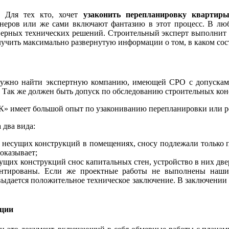
Для тех кто, хочет
узаконить перепланировку квартир
неров или же сами включают фантазию в этот процесс. В люб
еверных технических решений. Строительный эксперт выполнит
олучить максимально развернутую информации о том, в каком со
 нужно найти экспертную компанию, имеющей СРО с допускам
а. Так же должен быть допуск по обследованию строительных ко
 имеет большой опыт по узакониванию перепланировки или рек
 два вида:
 несущих конструкций в помещениях, сносу подлежали только 
оказывает;
щих конструкций снос капитальных стен, устройство в них две
онтированы. Если же проектные работы не выполнены наши
ыдается положительное техническое заключение. В заключении 
кции