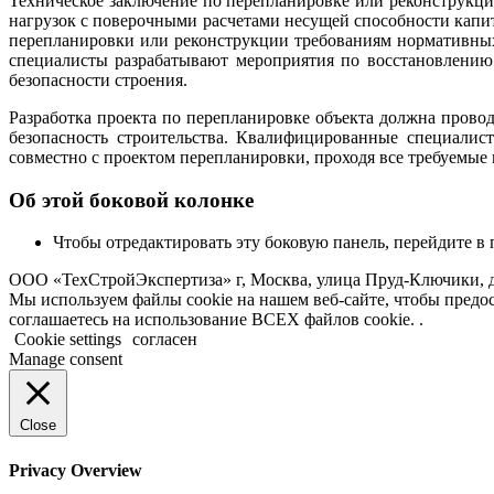
Техническое заключение по перепланировке или реконструкц
нагрузок с поверочными расчетами несущей способности капит
перепланировки или реконструкции требованиям нормативных
специалисты разрабатывают мероприятия по восстановлению
безопасности строения.
Разработка проекта по перепланировке объекта должна прово
безопасность строительства. Квалифицированные специали
совместно с проектом перепланировки, проходя все требуемые
Об этой боковой колонке
Чтобы отредактировать эту боковую панель, перейдите в
ООО «ТехСтройЭкспертиза» г, Москва, улица Пруд-Ключики, д
Мы используем файлы cookie на нашем веб-сайте, чтобы пред
соглашаетесь на использование ВСЕХ файлов cookie. .
Cookie settings
согласен
Manage consent
Close
Privacy Overview