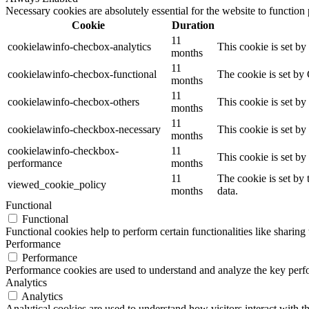
Necessary cookies are absolutely essential for the website to function
Cookie
Duration
11
cookielawinfo-checbox-analytics
This cookie is set b
months
11
cookielawinfo-checbox-functional
The cookie is set by
months
11
cookielawinfo-checbox-others
This cookie is set b
months
11
cookielawinfo-checkbox-necessary
This cookie is set b
months
cookielawinfo-checkbox-
11
This cookie is set b
performance
months
11
The cookie is set by
viewed_cookie_policy
months
data.
Functional
Functional
Functional cookies help to perform certain functionalities like sharing 
Performance
Performance
Performance cookies are used to understand and analyze the key perfor
Analytics
Analytics
Analytical cookies are used to understand how visitors interact with th