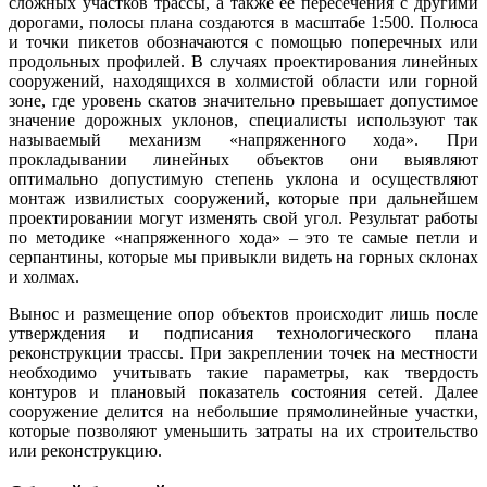
сложных участков трассы, а также ее пересечения с другими
дорогами, полосы плана создаются в масштабе 1:500. Полюса
и точки пикетов обозначаются с помощью поперечных или
продольных профилей. В случаях проектирования линейных
сооружений, находящихся в холмистой области или горной
зоне, где уровень скатов значительно превышает допустимое
значение дорожных уклонов, специалисты используют так
называемый механизм «напряженного хода». При
прокладывании линейных объектов они выявляют
оптимально допустимую степень уклона и осуществляют
монтаж извилистых сооружений, которые при дальнейшем
проектировании могут изменять свой угол. Результат работы
по методике «напряженного хода» – это те самые петли и
серпантины, которые мы привыкли видеть на горных склонах
и холмах.
Вынос и размещение опор объектов происходит лишь после
утверждения и подписания технологического плана
реконструкции трассы. При закреплении точек на местности
необходимо учитывать такие параметры, как твердость
контуров и плановый показатель состояния сетей. Далее
сооружение делится на небольшие прямолинейные участки,
которые позволяют уменьшить затраты на их строительство
или реконструкцию.