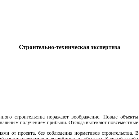
Строительно-техническая экспертиза
ного строительства поражают воображение. Новые объекты 
анальным получением прибыли. Отсюда вытекают повсеместные п
ми от проекта, без соблюдения нормативов строительства. В
 растет травматизм и аварийность на объектах. Каждый такой 